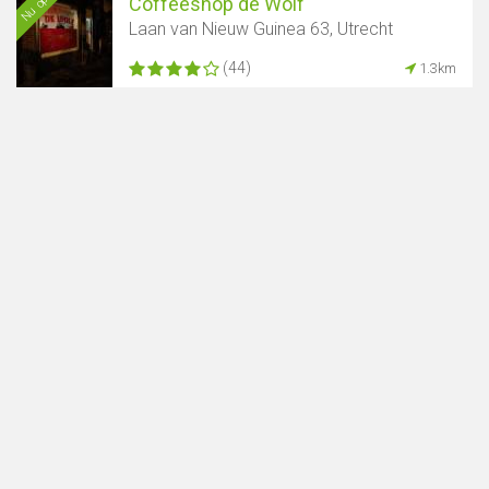
Nu open
Coffeeshop de Wolf
Laan van Nieuw Guinea 63, Utrecht
(44)
1.3km