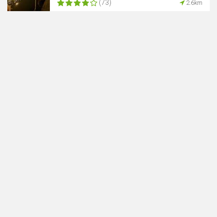
(73)
2.6km