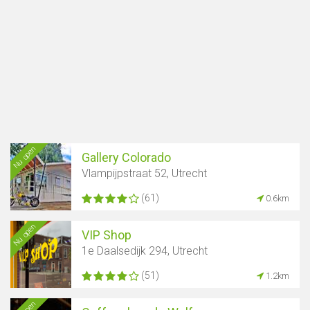
Nu open
Gallery Colorado
Vlampijpstraat 52, Utrecht
(61)
0.6km
Nu open
VIP Shop
1e Daalsedijk 294, Utrecht
(51)
1.2km