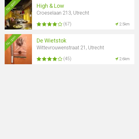
Nu open
Toon kaart
High & Low
Croeselaan 213, Utrecht
(67)
2.5km
Nu open
De Wietstok
Wittevrouwenstraat 21, Utrecht
(45)
2.6km